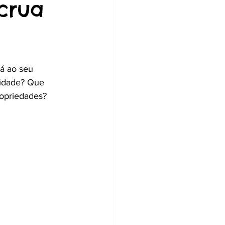
crua
á ao seu 
lidade? Que 
ropriedades? 