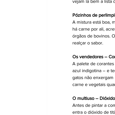
vejam lá bem a lista 
Pózinhos de perlimpi
A mistura está boa, 
há carne por ali, acr
órgãos de bovinos. O
realçar o sabor.
Os vendedores – Co
A palete de corantes 
azul indigotina – e t
gatos não enxergam 
carne e vegetais qua
O multiuso – Dióxido 
Antes de pintar a com
entra o dióxido de t