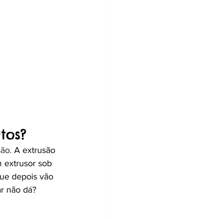
tos?
ão. 
A extrusão 
m extrusor sob 
ue depois vão 
ar não dá?