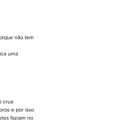
porque não tem 
tica uma 
 crua 
ros e por isso 
les faziam no 