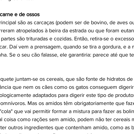
 carne e de ossos
rincipal são as carcaças (podem ser de bovino, de aves ou
reram atropelados à beira da estrada ou que foram eutana
artes são trituradas e cozidas. Então, retira-se o excesso
ecar. Daí vem a prensagem, quando se tira a gordura, e 
. Se o seu cão falasse, ele garantiria: parece até que t
quete juntam-se os cereais, que são fonte de hidratos de
ância que nem os cães como os gatos conseguem digerir
iologicamente adaptados para digerir este tipo de produt
 omnívoros. Mas os amidos têm obrigatoriamente que faze
cola" que vai permitir formar a mistura para fazer as boli
tal coisa como rações sem amido, podem não ter cereais
e ter outros ingredientes que contenham amido, como as ba