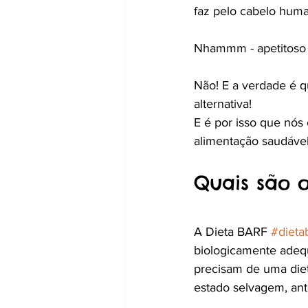
faz pelo cabelo huma
Nhammm - apetitoso
Não! E a verdade é 
alternativa!
E é por isso que nós 
alimentação saudável
Quais são o
A Dieta BARF 
#dieta
biologicamente adequ
precisam de uma diet
estado selvagem, an