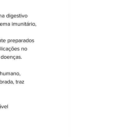
ma digestivo 
ema imunitário, 
te preparados 
plicações no 
 doenças.
 humano, 
rada, traz 
ável