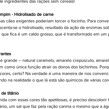
de ingredientes das rações sem cereais!
mpim - 
Hidrolisado de carne
mas cães exigentes poderiam torcer o focinho. Para conve
escenta-se o hidrolisado, resultado da ação de enzimas sob
 que fica é um caldo grosso, que é transformado em um 
rantes
é grande – natural caramelo, amarelo crepúsculo, amarelo
em como única função atrair os donos dos bichinhos. Porqu
cores, certo? Na verdade é uma maneira de nos convence
ndo na realidade o que lá está são químicos de várias cor
de titânio
ida com essas cores tão apetitosas, é preciso descolorir t
itânio, um sal que faz pela ração canina o mesmo que a á