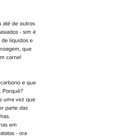
 até de outros 
siados - sim é 
 de líquidos e 
a moagem, que 
em carne! 
 carbono e que 
. Porquê? 
os uma vez que 
r parte das 
nhas.
 mas em 
tatas - ora 