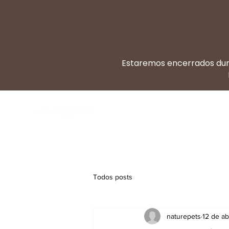
Estaremos encerrados dura
Dieta BARF
Di
Todos posts
naturepets
12 de a