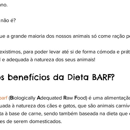
no. 
 não é?
que a grande maioria dos nossos animais só come ração 
existimos, para poder levar até si de forma cómoda e prá
 e adequada à natureza dos seus animais! 
s benefícios da Dieta BARF?
barf
 (
B
iologically 
A
dequated 
R
aw 
F
ood) é uma alimentação
ada à natureza dos cães e gatos, que são animais carnívo
a à base de carne, sendo também baseada na dieta que e
tes de serem domesticados.