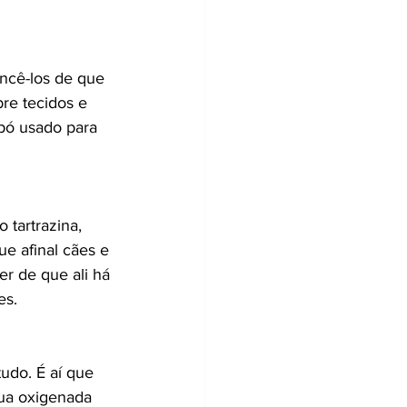
ncê-los de que 
re tecidos e 
pó usado para 
 tartrazina, 
e afinal cães e 
r de que ali há 
es.
udo. É aí que 
gua oxigenada 