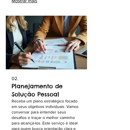
Mostrar mais
transformar suas ideias em realidade
com precisão e eficiência.
02.
Planejamento de
Solução Pessoal
Receba um plano estratégico focado
em seus objetivos individuais. Vamos
conversar para entender seus
desafios e traçar o melhor caminho
para alcançá-los. Este serviço é ideal
para quem busca orientação clara e