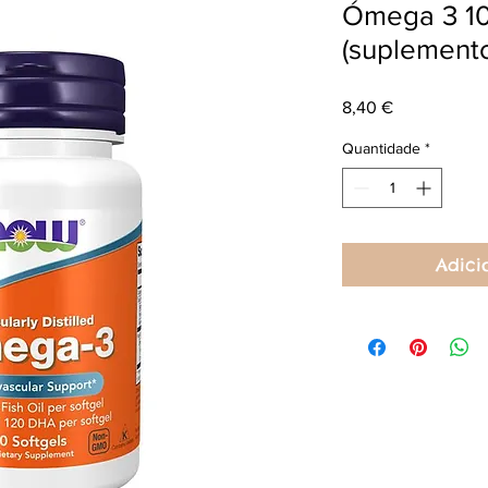
Ómega 3 1
(suplemento
Preço
8,40 €
Quantidade
*
Adici