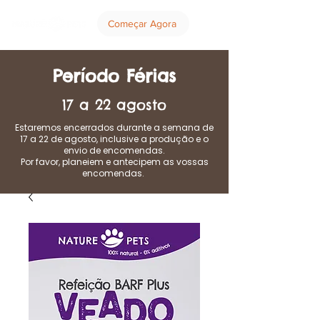
Começar Agora
Período Férias
17 a 22 agosto
Estaremos encerrados durante a semana de
17 a 22 de agosto, inclusive a produção e o
envio de encomendas.
Por favor, planeiem e antecipem as vossas
encomendas.