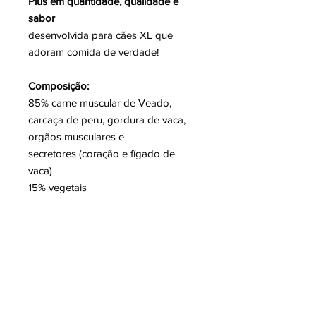
Plus em quantidade, qualidade e
sabor
desenvolvida para cães XL que
adoram comida de verdade!
Composição:
85% carne muscular de Veado,
carcaça de peru, gordura de vaca,
orgãos musculares e
secretores (coração e fígado de
vaca)
15% vegetais
SE O TEU ANIMAL FOR ALÉRGICO
A ALGUM TIPO DE PROTEÍNA, POR
FAVOR CONTACTA-NOS ANTES
DA ENCOMENDA DAS REFEIÇÕES.