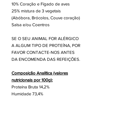
10% Coração e Fígado de aves
25% mistura de 3 vegetais
(Abóbora, Brócolos, Couve coração)
Salsa e/ou Coentros
SE O SEU ANIMAL FOR ALÉRGICO
A ALGUM TIPO DE PROTEÍNA, POR
FAVOR CONTACTE-NOS ANTES
DA ENCOMENDA DAS REFEIÇÕES.
Composição Analítica (valores
nutricionais por 100g):
Proteína Bruta 14,2%
Humidade 73,4%
Gordura 1,5%
Hidratos de Carbono 9,9%
Cinzas 0,98%
Valor Energético:
110Kcal/100g;