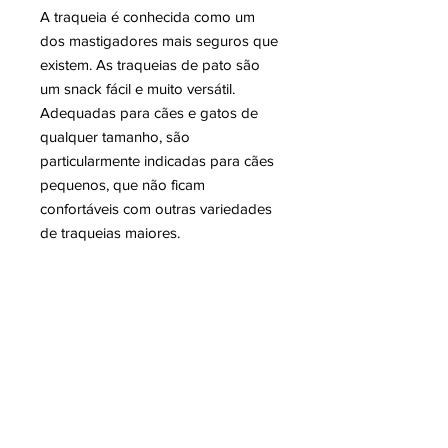
A traqueia é conhecida como um
dos mastigadores mais seguros que
existem. As traqueias de pato são
um snack fácil e muito versátil.
Adequadas para cães e gatos de
qualquer tamanho, são
particularmente indicadas para cães
pequenos, que não ficam
confortáveis com outras variedades
de traqueias maiores.
A sua alta palatabilidade torna-as
um dos snacks mais apreciados.
7 unidades | 15 cm aprox.
0% aditivos. 100% traqueia de pato
desidratada.