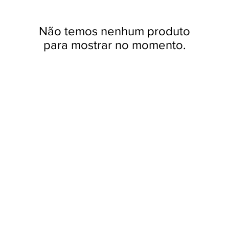
Não temos nenhum produto
para mostrar no momento.
ue fazemos,
zemos com amor